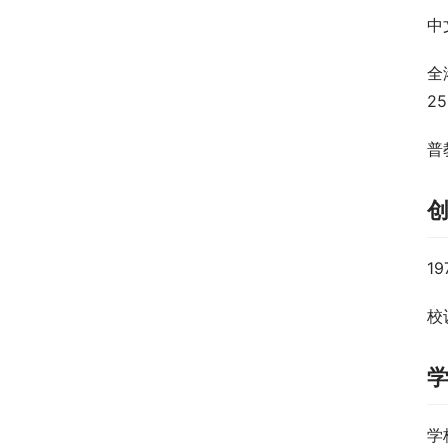
中
全
2
普
1
校训
学