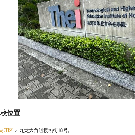
学校位置
尖旺区
 > 九龙大角咀樱桃街18号。