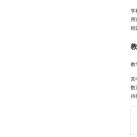
学
用
校
教
其
数
待