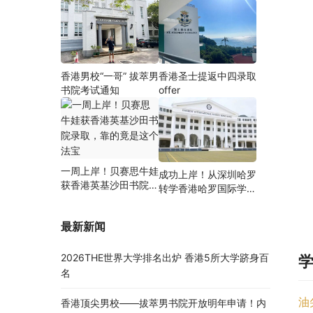
香港男校“一哥” 拔萃男
香港圣士提返中四录取
书院考试通知
offer
一周上岸！贝赛思牛娃
成功上岸！从深圳哈罗
获香港英基沙田书院录
转学香港哈罗国际学
取，靠的竟是这个法宝
校，候补转正拿下
Offer！
最新新闻
2026THE世界大学排名出炉 香港5所大学跻身百
名
油
香港顶尖男校——拔萃男书院开放明年申请！内