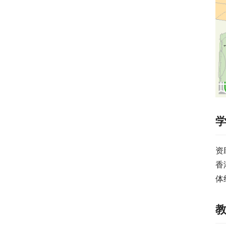
资
香
体