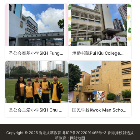
圣公会奉基小学SKH Fung Kei Primary School（九龙城区小学）
培侨书院Pui Kiu College（沙田区小学）
圣公会主爱小学SKH Chu Oi Primary School（葵青区小学）
国民学校Kwok Man School（离岛区小学）
Copyright © 2025
香港拔萃教育
粤ICP备2022091465号-3
香港择校
就选拔
萃教育！
网站地图