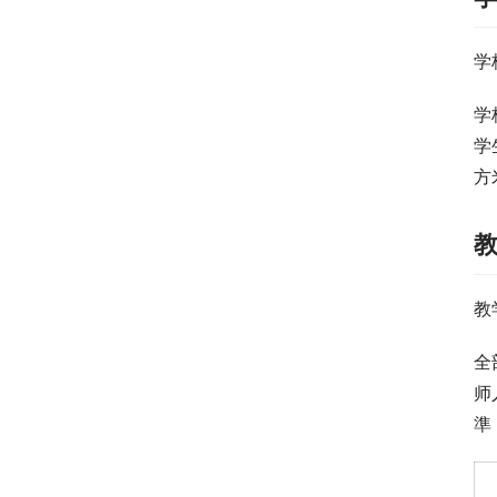
学
学
学
方
教
全
师
準