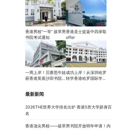
香港男校“一哥” 拔萃男
香港圣士提返中四录取
书院考试通知
offer
一周上岸！贝赛思牛娃
成功上岸！从深圳哈罗
获香港英基沙田书院录
转学香港哈罗国际学
取，靠的竟是这个法宝
校，候补转正拿下
Offer！
最新新闻
2026THE世界大学排名出炉 香港5所大学跻身百
名
香港顶尖男校——拔萃男书院开放明年申请！内