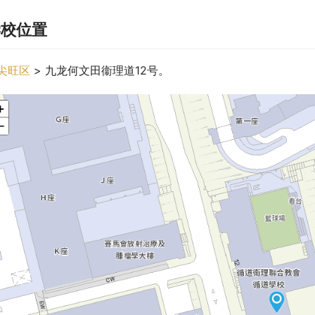
学校位置
尖旺区
 > 九龙何文田衞理道12号。