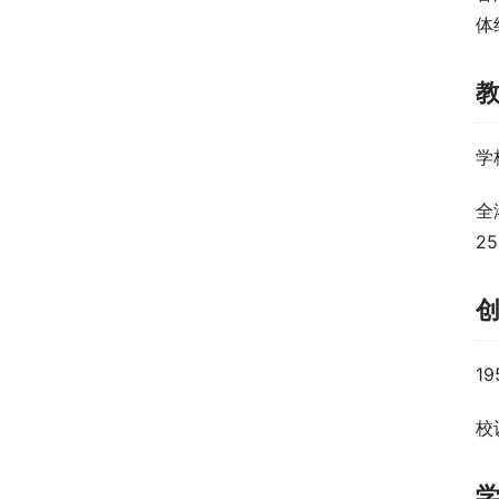
体
学
全
2
1
校训