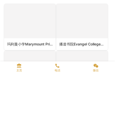
玛利曼小学Marymount Primary School（湾仔区小学）
播道书院Evangel College（西贡区小学）
主页
电话
微信
佐敦谷圣若瑟天主教小学Jordan Valley St. Joseph’s Catholic Primary School（观塘区小学）
佛教林金殿纪念小学Buddhist Lim Kim Tian Memorial Primary School（葵青区小学）