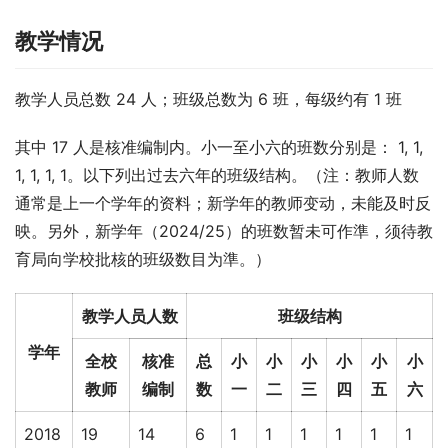
教学情况
教学人员总数 24 人；班级总数为 6 班，每级约有 1 班
其中 17 人是核准编制内。小一至小六的班数分别是： 1, 1, 
1, 1, 1, 1。以下列出过去六年的班级结构。（注：教师人数
通常是上一个学年的资料；新学年的教师变动，未能及时反
映。另外，新学年（2024/25）的班数暂未可作準，须待教
育局向学校批核的班级数目为準。）
教学人员人数
班级结构
学年
全校
核准
总
小
小
小
小
小
小
教师
编制
数
一
二
三
四
五
六
2018
19
14
6
1
1
1
1
1
1