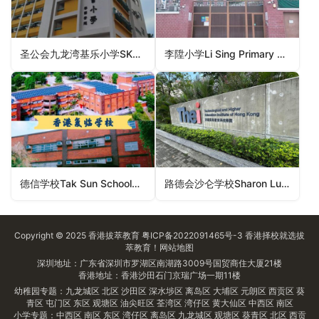
圣公会九龙湾基乐小学SKH Kowloon Bay Kei Lok Primary School（观塘区小学）
李陞小学Li Sing Primary School（中西区小学）
德信学校Tak Sun School（油尖旺区小学）
路德会沙仑学校Sharon Lutheran School（油尖旺区小学）
Copyright © 2025
香港拔萃教育
粤ICP备2022091465号-3
香港择校
就选拔
萃教育！
网站地图
深圳地址：广东省深圳市罗湖区南湖路3009号国贸商住大厦21楼
香港地址：香港沙田石门京瑞广场一期11楼
幼稚园专题：
九龙城区
北区
沙田区
深水埗区
离岛区
大埔区
元朗区
西贡区
葵
青区
屯门区
东区
观塘区
油尖旺区
荃湾区
湾仔区
黄大仙区
中西区
南区
小学专题：
中西区
南区
东区
湾仔区
离岛区
九龙城区
观塘区
葵青区
北区
西贡