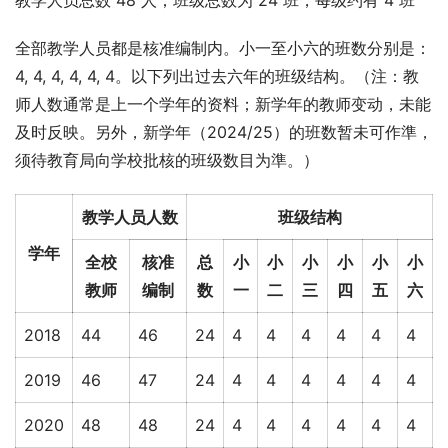
全部教学人员都是核准编制内。小一至小六的班数分别是： 
4, 4, 4, 4, 4, 4。以下列出过去六年的班级结构。（注：教
师人数通常是上一个学年的资料；新学年的教师变动，未能
及时反映。另外，新学年（2024/25）的班数暂未可作準，
须待教育局向学校批核的班级数目为準。）
教学人员人数
班级结构
学年
全校
核准
总
小
小
小
小
小
小
教师
编制
数
一
二
三
四
五
六
2018
44
46
24
4
4
4
4
4
4
2019
46
47
24
4
4
4
4
4
4
2020
48
48
24
4
4
4
4
4
4