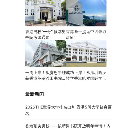
香港男校“一哥” 拔萃男
香港圣士提返中四录取
书院考试通知
offer
一周上岸！贝赛思牛娃
成功上岸！从深圳哈罗
获香港英基沙田书院录
转学香港哈罗国际学
取，靠的竟是这个法宝
校，候补转正拿下
Offer！
最新新闻
2026THE世界大学排名出炉 香港5所大学跻身百
名
香港顶尖男校——拔萃男书院开放明年申请！内