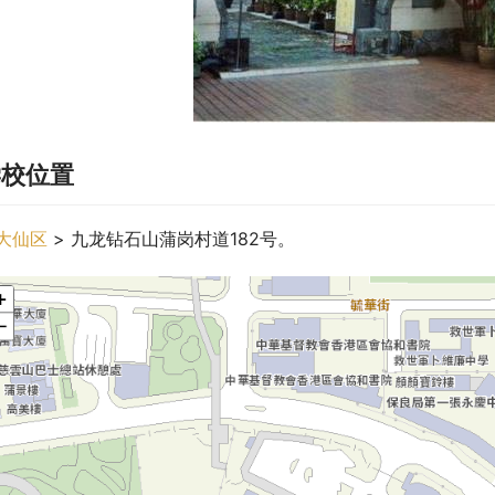
学校位置
大仙区
 > 九龙钻石山蒲岗村道182号。