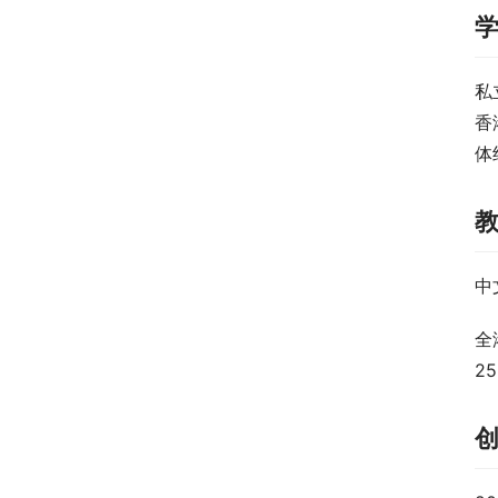
私
香
体
中
全
2