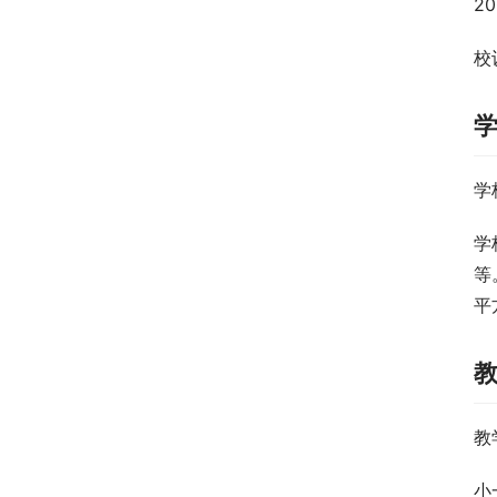
2
校
学
学
等
平
教
小