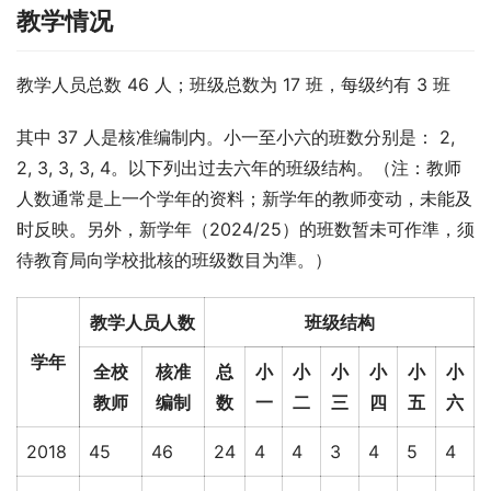
教学情况
教学人员总数 46 人；班级总数为 17 班，每级约有 3 班
其中 37 人是核准编制内。小一至小六的班数分别是： 2, 
2, 3, 3, 3, 4。以下列出过去六年的班级结构。（注：教师
人数通常是上一个学年的资料；新学年的教师变动，未能及
时反映。另外，新学年（2024/25）的班数暂未可作準，须
待教育局向学校批核的班级数目为準。）
教学人员人数
班级结构
学年
全校
核准
总
小
小
小
小
小
小
教师
编制
数
一
二
三
四
五
六
2018
45
46
24
4
4
3
4
5
4