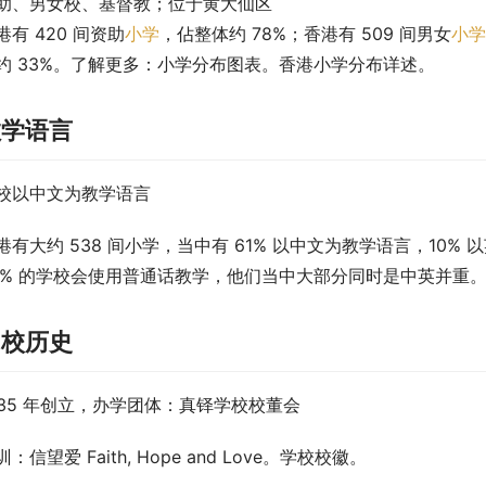
助、男女校、基督教；位于黄大仙区
港有 420 间资助
小学
，佔整体约 78%；香港有 509 间男女
小学
约 33%。了解更多：小学分布图表。香港小学分布详述。
教学语言
校以中文为教学语言
港有大约 538 间小学，当中有 61% 以中文为教学语言，10%
5% 的学校会使用普通话教学，他们当中大部分同时是中英并重
创校历史
935 年创立，办学团体：真铎学校校董会
训：信望爱 Faith, Hope and Love。学校校徽。