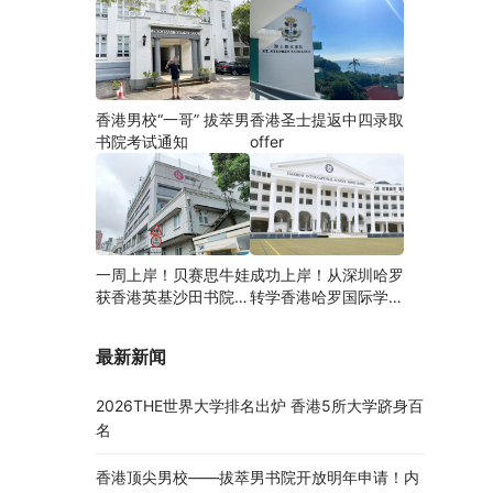
香港男校“一哥” 拔萃男
香港圣士提返中四录取
书院考试通知
offer
一周上岸！贝赛思牛娃
成功上岸！从深圳哈罗
获香港英基沙田书院录
转学香港哈罗国际学
取，靠的竟是这个法宝
校，候补转正拿下
Offer！
最新新闻
2026THE世界大学排名出炉 香港5所大学跻身百
名
香港顶尖男校——拔萃男书院开放明年申请！内