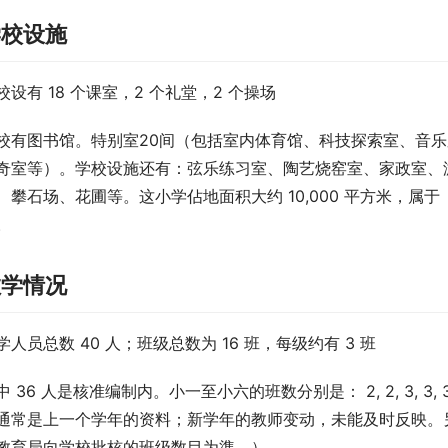
学校设施
校设有 18 个课室，2 个礼堂，2 个操场
校有图书馆。特别室20间（包括室内体育馆、科技探索室、音
奇室等）。学校设施还有：弦乐练习室、陶艺烧窑室、家政室、
、攀石场、花圃等。这小学佔地面积大约 10,000 平方米，属
。
教学情况
学人员总数 40 人；班级总数为 16 班，每级约有 3 班
中 36 人是核准编制内。小一至小六的班数分别是： 2, 2, 3, 
通常是上一个学年的资料；新学年的教师变动，未能及时反映。另
教育局向学校批核的班级数目为準。）