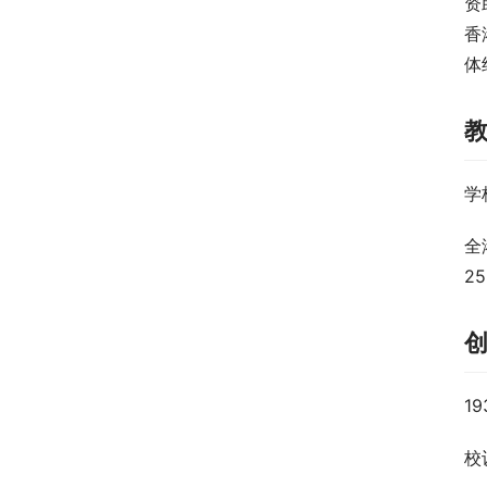
资
香
体
学
全
2
1
校