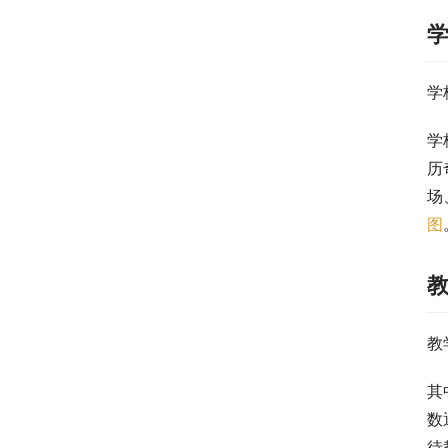
学
学
历
场
图
教
其
数
待