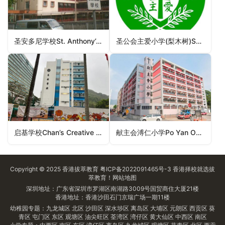
圣安多尼学校St. Anthony’s School（中西区小学）
圣公会主爱小学(梨木树)SKH Chu Oi Primary School (Lei Muk Shue)（荃湾区小学）
启基学校Chan’s Creative School（深水埗区小学）
献主会溥仁小学Po Yan Oblate Primary School（黄大仙区小学）
Copyright © 2025
香港拔萃教育
粤ICP备2022091465号-3
香港择校
就选拔
萃教育！
网站地图
深圳地址：广东省深圳市罗湖区南湖路3009号国贸商住大厦21楼
香港地址：香港沙田石门京瑞广场一期11楼
幼稚园专题：
九龙城区
北区
沙田区
深水埗区
离岛区
大埔区
元朗区
西贡区
葵
青区
屯门区
东区
观塘区
油尖旺区
荃湾区
湾仔区
黄大仙区
中西区
南区