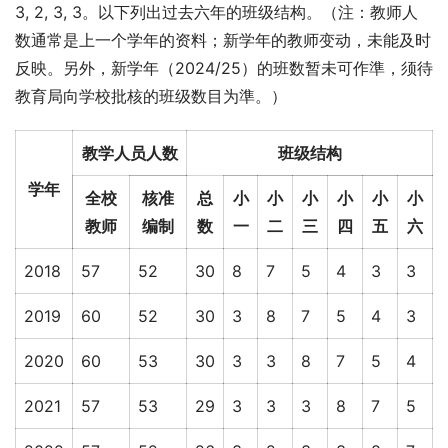
3, 2, 3, 3。以下列出过去六年的班级结构。（注：教师人
数通常是上一个学年的资料；新学年的教师变动，未能及时
反映。另外，新学年（2024/25）的班数暂未可作準，须待
教育局向学校批核的班级数目为準。）
教学人员人数
班级结构
学年
全校
核准
总
小
小
小
小
小
小
教师
编制
数
一
二
三
四
五
六
2018
57
52
30
8
7
5
4
3
3
2019
60
52
30
3
8
7
5
4
3
2020
60
53
30
3
3
8
7
5
4
2021
57
53
29
3
3
3
8
7
5