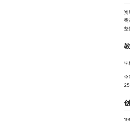
资
香
整
学
全
2
1