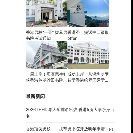
香港男校“一哥” 拔萃男
香港圣士提返中四录取
书院考试通知
offer
一周上岸！贝赛思牛娃
成功上岸！从深圳哈罗
获香港英基沙田书院录
转学香港哈罗国际学
取，靠的竟是这个法宝
校，候补转正拿下
Offer！
最新新闻
2026THE世界大学排名出炉 香港5所大学跻身百
名
香港顶尖男校——拔萃男书院开放明年申请！内