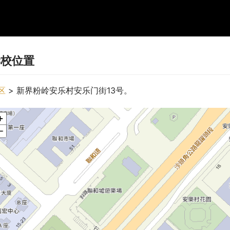
学校位置
区
 > 新界粉岭安乐村安乐门街13号。