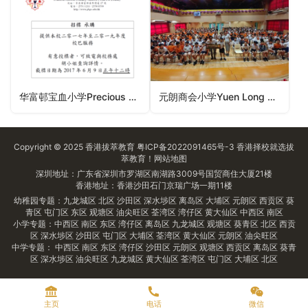
华富邨宝血小学Precious Blood Primary School (Wah Fu Estate)（南区小学）
元朗商会小学Yuen Long Merchants Association Primary School（元朗区小学）
Copyright © 2025
香港拔萃教育
粤ICP备2022091465号-3
香港择校
就选拔
萃教育！
网站地图
深圳地址：广东省深圳市罗湖区南湖路3009号国贸商住大厦21楼
香港地址：香港沙田石门京瑞广场一期11楼
幼稚园专题：
九龙城区
北区
沙田区
深水埗区
离岛区
大埔区
元朗区
西贡区
葵
青区
屯门区
东区
观塘区
油尖旺区
荃湾区
湾仔区
黄大仙区
中西区
南区
小学专题：
中西区
南区
东区
湾仔区
离岛区
九龙城区
观塘区
葵青区
北区
西贡
区
深水埗区
沙田区
屯门区
大埔区
荃湾区
黄大仙区
元朗区
油尖旺区
中学专题：
中西区
南区
东区
湾仔区
沙田区
元朗区
观塘区
西贡区
离岛区
葵青
区
深水埗区
油尖旺区
九龙城区
黄大仙区
荃湾区
屯门区
大埔区
北区
主页
电话
微信