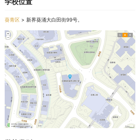
学校位置
葵青区
 > 新界葵涌大白田街99号。