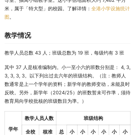
导室、抽离小组教学室。这小学佔地面积大约 7,482 平方
米，属于「特大型」的校园。了解详情：
全港小学设施统计
图
。
教学情况
教学人员总数 43 人；班级总数为 19 班，每级约有 3 班
其中 37 人是核准编制内。小一至小六的班数分别是： 4, 3, 
3, 3, 3, 3。以下列出过去六年的班级结构。（注：教师人
数通常是上一个学年的资料；新学年的教师变动，未能及时
反映。另外，新学年（2024/25）的班数暂未可作準，须待
教育局向学校批核的班级数目为準。）
教学人员人数
班级结构
学年
全校
核准
总
小
小
小
小
小
小