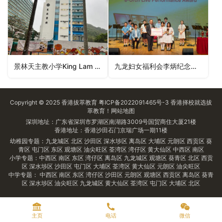
景林天主教小学King Lam Catholic Primary School（西贡区小学）
九龙妇女福利会李炳纪念学校Kowloon Women’s Welfare Club Li Ping Memorial School（油尖旺区小学）
Copyright © 2025
香港拔萃教育
粤ICP备2022091465号-3
香港择校
就选拔
萃教育！
网站地图
深圳地址：广东省深圳市罗湖区南湖路3009号国贸商住大厦21楼
香港地址：香港沙田石门京瑞广场一期11楼
幼稚园专题：
九龙城区
北区
沙田区
深水埗区
离岛区
大埔区
元朗区
西贡区
葵
青区
屯门区
东区
观塘区
油尖旺区
荃湾区
湾仔区
黄大仙区
中西区
南区
小学专题：
中西区
南区
东区
湾仔区
离岛区
九龙城区
观塘区
葵青区
北区
西贡
区
深水埗区
沙田区
屯门区
大埔区
荃湾区
黄大仙区
元朗区
油尖旺区
中学专题：
中西区
南区
东区
湾仔区
沙田区
元朗区
观塘区
西贡区
离岛区
葵青
区
深水埗区
油尖旺区
九龙城区
黄大仙区
荃湾区
屯门区
大埔区
北区
主页
电话
微信