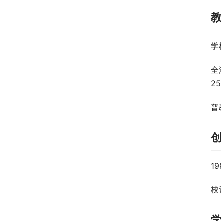
学
全
2
普
1
校训