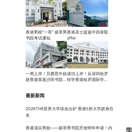
香港男校“一哥” 拔萃男
香港圣士提返中四录取
书院考试通知
offer
一周上岸！贝赛思牛娃
成功上岸！从深圳哈罗
获香港英基沙田书院录
转学香港哈罗国际学
取，靠的竟是这个法宝
校，候补转正拿下
Offer！
最新新闻
2026THE世界大学排名出炉 香港5所大学跻身百
名
香港顶尖男校——拔萃男书院开放明年申请！内