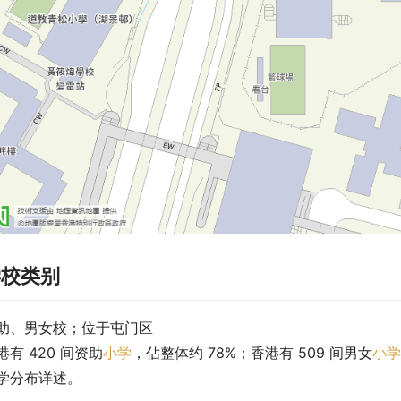
学校类别
助、男女校；位于屯门区
港有 420 间资助
小学
，佔整体约 78%；香港有 509 间男女
小学
学分布详述。