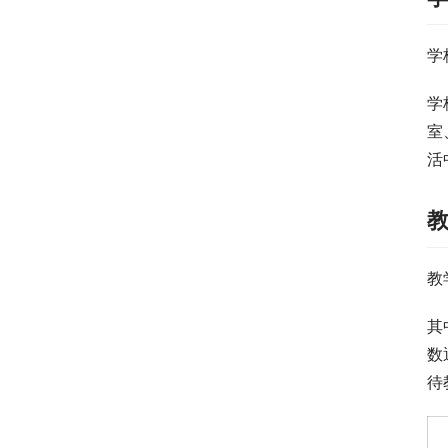
学
学
室
活
教
其
数
待