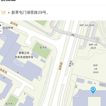
门区
 > 新界屯门湖景路29号。