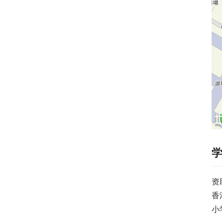
资
香
小