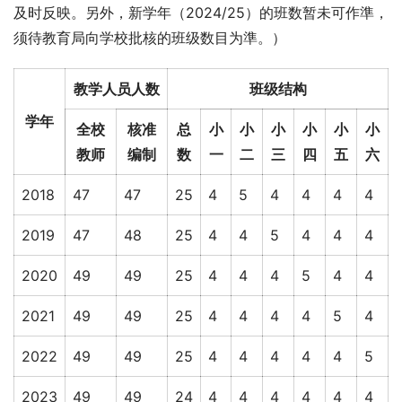
及时反映。另外，新学年（2024/25）的班数暂未可作準，
须待教育局向学校批核的班级数目为準。）
教学人员人数
班级结构
学年
全校
核准
总
小
小
小
小
小
小
教师
编制
数
一
二
三
四
五
六
2018
47
47
25
4
5
4
4
4
4
2019
47
48
25
4
4
5
4
4
4
2020
49
49
25
4
4
4
5
4
4
2021
49
49
25
4
4
4
4
5
4
2022
49
49
25
4
4
4
4
4
5
2023
49
49
24
4
4
4
4
4
4