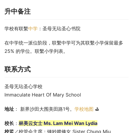
升中备注
学校有联繫
中学
：圣母无玷圣心书院
在中学统一派位阶段，联繫中学可为其联繫小学保留最多 
25% 的学位。联繫小学列表。
联系方式
圣母无玷圣心学校
Immaculate Heart Of Mary School
地址
： 新界沙田大围美田路1号。
学校地图
 ⛳
校长
：
林美云女士 Ms. Lam Mei Wan Lydia
校监
／校管会主席：锺妙嫦修女 Sister Chung Miu 