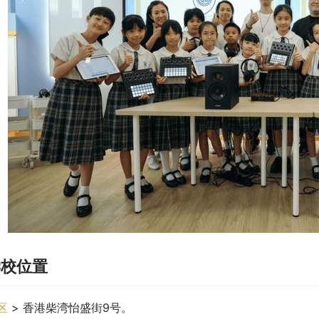
学校位置
区
 > 香港柴湾怡盛街9号。