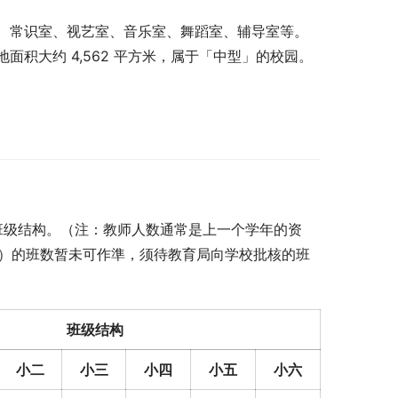
、常识室、视艺室、音乐室、舞蹈室、辅导室等。
积大约 4,562 平方米，属于「中型」的校园。
去六年的班级结构。（注：教师人数通常是上一个学年的资
25）的班数暂未可作準，须待教育局向学校批核的班
班级结构
小二
小三
小四
小五
小六