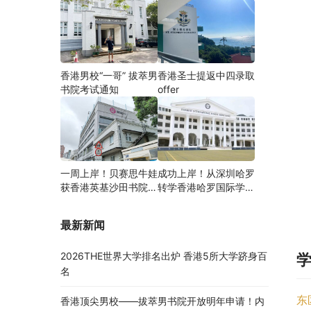
香港男校“一哥” 拔萃男
香港圣士提返中四录取
书院考试通知
offer
一周上岸！贝赛思牛娃
成功上岸！从深圳哈罗
获香港英基沙田书院录
转学香港哈罗国际学
取，靠的竟是这个法宝
校，候补转正拿下
Offer！
最新新闻
2026THE世界大学排名出炉 香港5所大学跻身百
名
东
香港顶尖男校——拔萃男书院开放明年申请！内