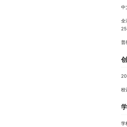
中
全
2
普
2
校训
学