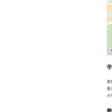
资
香
小