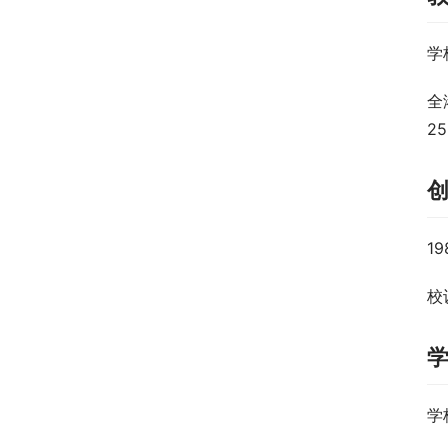
学
全
2
1
校训
学