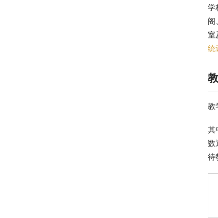
学
阁
室
统
教
其
数
待