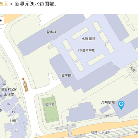
朗区
 > 新界元朗水边围邨。