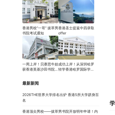
香港男校“一哥” 拔萃男
香港圣士提返中四录取
书院考试通知
offer
一周上岸！贝赛思牛娃
成功上岸！从深圳哈罗
获香港英基沙田书院录
转学香港哈罗国际学
取，靠的竟是这个法宝
校，候补转正拿下
Offer！
最新新闻
2026THE世界大学排名出炉 香港5所大学跻身百
名
香港顶尖男校——拔萃男书院开放明年申请！内