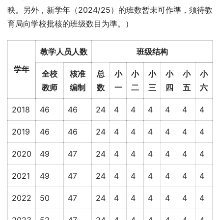
映。另外，新学年（2024/25）的班数暂未可作準，须待教
育局向学校批核的班级数目为準。）
教学人员人数
班级结构
学年
全校
核准
总
小
小
小
小
小
小
教师
编制
数
一
二
三
四
五
六
2018
46
46
24
4
4
4
4
4
4
2019
46
46
24
4
4
4
4
4
4
2020
49
47
24
4
4
4
4
4
4
2021
49
47
24
4
4
4
4
4
4
2022
50
47
24
4
4
4
4
4
4