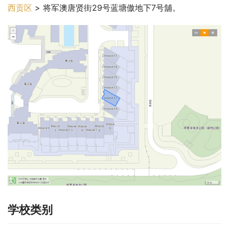
西贡区
 > 将军澳唐贤街29号蓝塘傲地下7号舖。
学校类别