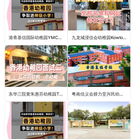
港青基信国际幼稚园YMCA of Hong Kong Christian International Kindergarten（油尖旺区幼稚园）
九龙城浸信会幼稚园Kowloon City Baptist Church Kindergarten（九龙城区幼稚园）
东华三院黄朱惠芬幼稚园TWGHs Wong Chu Wai Fun Kindergarten（元朗区幼稚园）
粤南信义会腓力堂兴民幼儿学园Lutheran Philip House Hing Man Nursery School（东区幼稚园）