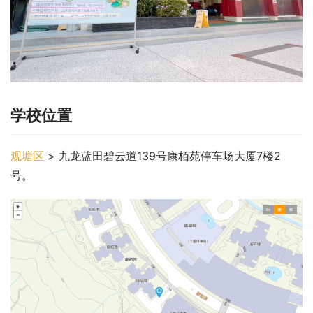
学校位置
观塘区
 > 九龙蓝田碧云道139号康栢苑停车场大厦7楼2
号。