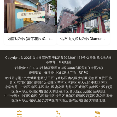
迦南幼稚园(富荣花园)Cannan Kindergarten (Charming Garden)（油尖旺区幼稚园）
钻石山灵粮幼稚园Diamond Hill Ling Liang Kindergarten（黄大仙区幼稚园）
Copyright © 2025
香港拔萃教育
粤ICP备2022091465号-3
香港择校
就选拔
萃教育！
网站地图
深圳地址：广东省深圳市罗湖区南湖路3009号国贸商住大厦21楼
香港地址：香港沙田石门京瑞广场一期11楼
幼稚园专题：
九龙城区
北区
沙田区
深水埗区
离岛区
大埔区
元朗区
西贡区
葵
青区
屯门区
东区
观塘区
油尖旺区
荃湾区
湾仔区
黄大仙区
中西区
南区
小学专题：
中西区
南区
东区
湾仔区
离岛区
九龙城区
观塘区
葵青区
北区
西贡
区
深水埗区
沙田区
屯门区
大埔区
荃湾区
黄大仙区
元朗区
油尖旺区
中学专题：
中西区
南区
东区
湾仔区
沙田区
元朗区
观塘区
西贡区
离岛区
葵青
区
深水埗区
油尖旺区
九龙城区
黄大仙区
荃湾区
屯门区
大埔区
北区