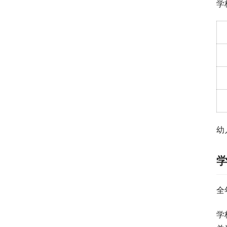
学
幼
全
学