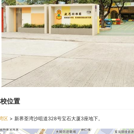
学校位置
湾区
 > 新界荃湾沙咀道328号宝石大厦3座地下。