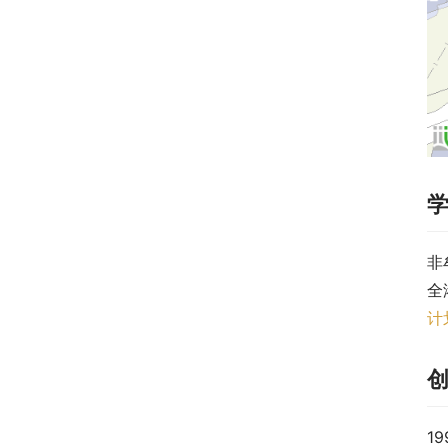
非
全
计
1