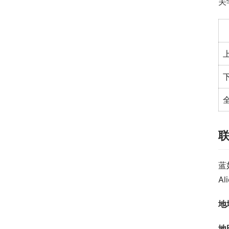
关
蓝
Al
地
地