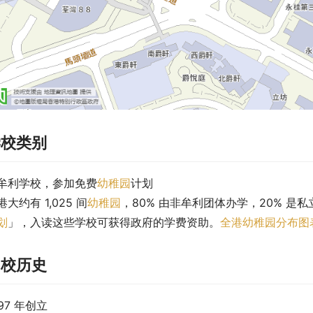
学校类别
牟利学校，参加免费
幼稚园
计划
港大约有 1,025 间
幼稚园
，80% 由非牟利团体办学，20% 是私
划
」，入读这些学校可获得政府的学费资助。
全港幼稚园分布图
创校历史
997 年创立