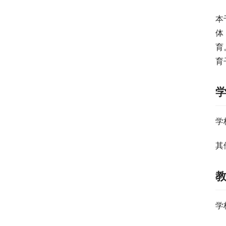
本
体
育
育
学
其
学