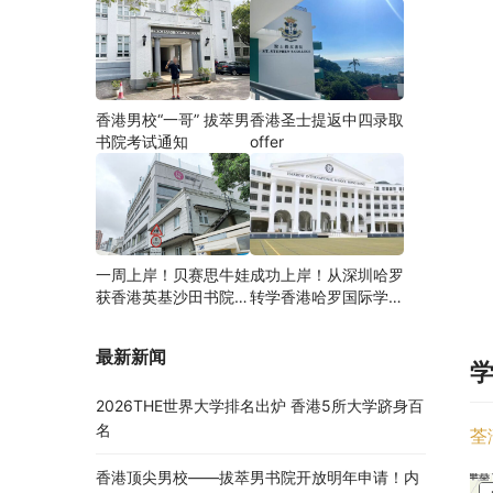
香港男校“一哥” 拔萃男
香港圣士提返中四录取
书院考试通知
offer
一周上岸！贝赛思牛娃
成功上岸！从深圳哈罗
获香港英基沙田书院录
转学香港哈罗国际学
取，靠的竟是这个法宝
校，候补转正拿下
Offer！
最新新闻
2026THE世界大学排名出炉 香港5所大学跻身百
名
荃
香港顶尖男校——拔萃男书院开放明年申请！内