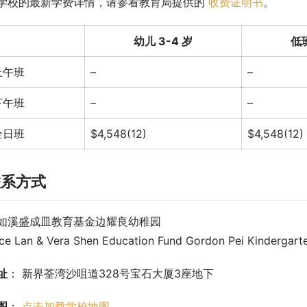
学校的最新学费详情，请参看教育局提供的 
收费证明书
。
幼儿 3-4 岁
低班
上午班
–
–
下午班
–
–
全日班
$4,548(12)
$4,548(12)
联系方式
如溪盛成皿教育基金边耀良幼稚园
ice Lan & Vera Shen Education Fund Gordon Pei Kindergart
址
： 新界荃湾沙咀道328号宝石大厦3座地下
图
： 
点击加载学校地图