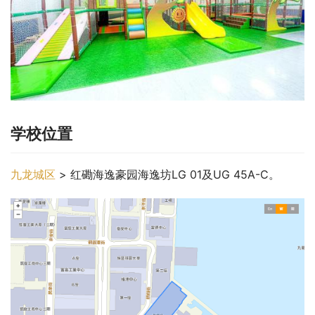
学校位置
九龙城区
 > 红磡海逸豪园海逸坊LG 01及UG 45A-C。