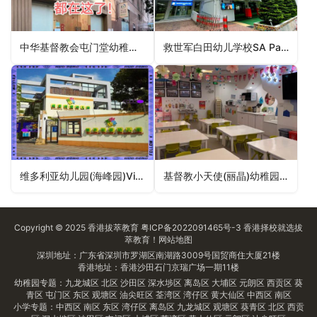
中华基督教会屯门堂幼稚园二校CCC Tuen Mun Church No.2 Kindergarten（屯门区幼稚园）
救世军白田幼儿学校SA Pak Tin Nursery School（深水埗区幼稚园）
维多利亚幼儿园(海峰园)Victoria Nursery (Harbour Heights)（东区幼稚园）
基督教小天使(丽晶)幼稚园Christian Little Angel Kindergarten Richland Gardens（观塘区幼稚园）
Copyright © 2025
香港拔萃教育
粤ICP备2022091465号-3
香港择校
就选拔
萃教育！
网站地图
深圳地址：广东省深圳市罗湖区南湖路3009号国贸商住大厦21楼
香港地址：香港沙田石门京瑞广场一期11楼
幼稚园专题：
九龙城区
北区
沙田区
深水埗区
离岛区
大埔区
元朗区
西贡区
葵
青区
屯门区
东区
观塘区
油尖旺区
荃湾区
湾仔区
黄大仙区
中西区
南区
小学专题：
中西区
南区
东区
湾仔区
离岛区
九龙城区
观塘区
葵青区
北区
西贡