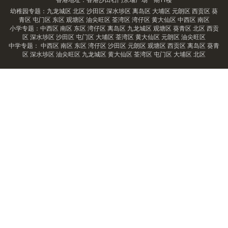
幼稚园专题：
九龙城区
北区
沙田区
深水埗区
离岛区
大埔区
元朗区
西贡区
葵
青区
屯门区
东区
观塘区
油尖旺区
荃湾区
湾仔区
黄大仙区
中西区
南区
小学专题：
中西区
南区
东区
湾仔区
离岛区
九龙城区
观塘区
葵青区
北区
西贡
区
深水埗区
沙田区
屯门区
大埔区
荃湾区
黄大仙区
元朗区
油尖旺区
中学专题：
中西区
南区
东区
湾仔区
沙田区
元朗区
观塘区
西贡区
离岛区
葵青
区
深水埗区
油尖旺区
九龙城区
黄大仙区
荃湾区
屯门区
大埔区
北区