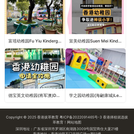
富瑶幼稚园Fu Yiu Kindergarten（葵青区幼稚园）
宣美幼稚园Suen Mei Kindergarten（深水埗区幼稚园）
德宝英文幼稚园(将军澳)Deborah English Kindergarten (Bauhinia Garden, Tseung Kwan O)（西贡区幼稚园）
学之园幼稚园(海翩康城)Learning Habitat Kindergarten (Papillons LP)（西贡区幼稚园）
Copyright © 2025
香港拔萃教育
粤ICP备2022091465号-3
香港择校
就选拔
萃教育！
网站地图
深圳地址：广东省深圳市罗湖区南湖路3009号国贸商住大厦21楼
香港地址：香港沙田石门京瑞广场一期11楼