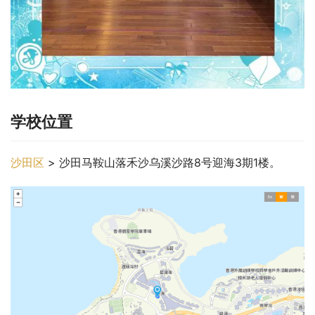
学校位置
沙田区
 > 沙田马鞍山落禾沙乌溪沙路8号迎海3期1楼。