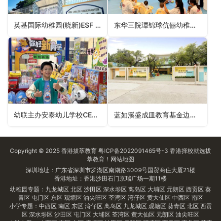
英基国际幼稚园(晓新)ESF International Kindergarten (Hillside)（湾仔区幼稚园）
东华三院谭锦球伉俪幼稚园TWGHs Mr and Mrs Tam Kam Kau Kindergarten（深水埗区幼稚园）
幼联主办安泰幼儿学校CECES Organized Aetna Preschool（元朗区幼稚园）
蓝如溪盛成皿教育基金边耀良幼稚园Alice Lan & Vera Shen Education Fund Gordon Pei Kindergarten（荃湾区幼稚园）
Copyright © 2025
香港拔萃教育
粤ICP备2022091465号-3
香港择校
就选拔
萃教育！
网站地图
深圳地址：广东省深圳市罗湖区南湖路3009号国贸商住大厦21楼
香港地址：香港沙田石门京瑞广场一期11楼
幼稚园专题：
九龙城区
北区
沙田区
深水埗区
离岛区
大埔区
元朗区
西贡区
葵
青区
屯门区
东区
观塘区
油尖旺区
荃湾区
湾仔区
黄大仙区
中西区
南区
小学专题：
中西区
南区
东区
湾仔区
离岛区
九龙城区
观塘区
葵青区
北区
西贡
区
深水埗区
沙田区
屯门区
大埔区
荃湾区
黄大仙区
元朗区
油尖旺区