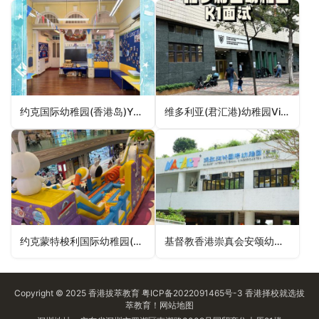
约克国际幼稚园(香港岛)York International Pre-school (Hong Kong)（中西区幼稚园）
维多利亚(君汇港)幼稚园Victoria (Harbour Green) Kindergarten（油尖旺区幼稚园）
约克蒙特梭利国际幼稚园(将军澳)York Montessori International Pre-school (Tseung Kwan O)（西贡区幼稚园）
基督教香港崇真会安颂幼稚园Tsung Tsin Mission of HK On Chung Kindergarten（沙田区幼稚园）
Copyright © 2025
香港拔萃教育
粤ICP备2022091465号-3
香港择校
就选拔
萃教育！
网站地图