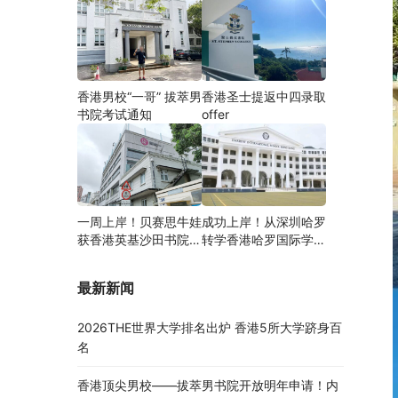
香港男校“一哥” 拔萃男
香港圣士提返中四录取
书院考试通知
offer
一周上岸！贝赛思牛娃
成功上岸！从深圳哈罗
获香港英基沙田书院录
转学香港哈罗国际学
取，靠的竟是这个法宝
校，候补转正拿下
Offer！
最新新闻
2026THE世界大学排名出炉 香港5所大学跻身百
名
香港顶尖男校——拔萃男书院开放明年申请！内