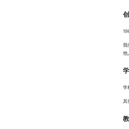
1
我
他
学
其