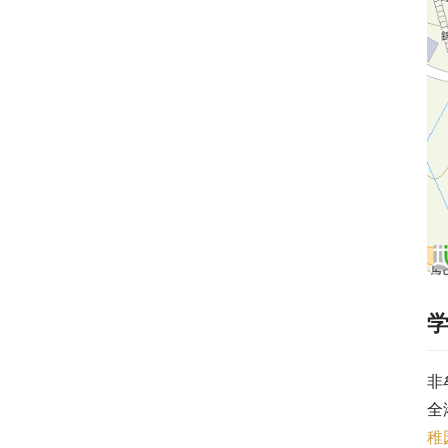
非
全
稚