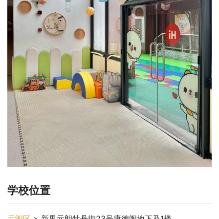
学校位置
元朗区
 > 新界元朗牡丹街23号康德阁地下及1楼。