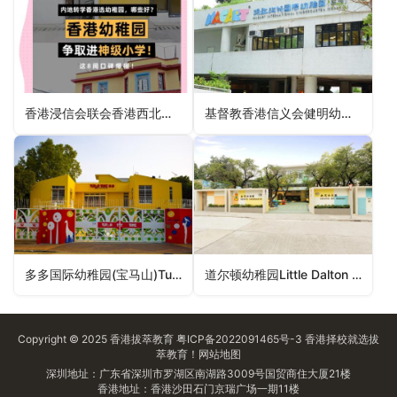
香港浸信会联会香港西北扶轮社幼稚园Baptist Convention of HK RCHK Northwest Kindergarten（西贡区幼稚园）
基督教香港信义会健明幼儿学校ELCHK Kin Ming Nursery School（西贡区幼稚园）
多多国际幼稚园(宝马山)Tutor Time International Kindergarten (Braemar Hill)（东区幼稚园）
道尔顿幼稚园Little Dalton Kindergarten（湾仔区幼稚园）
Copyright © 2025
香港拔萃教育
粤ICP备2022091465号-3
香港择校
就选拔
萃教育！
网站地图
深圳地址：广东省深圳市罗湖区南湖路3009号国贸商住大厦21楼
香港地址：香港沙田石门京瑞广场一期11楼