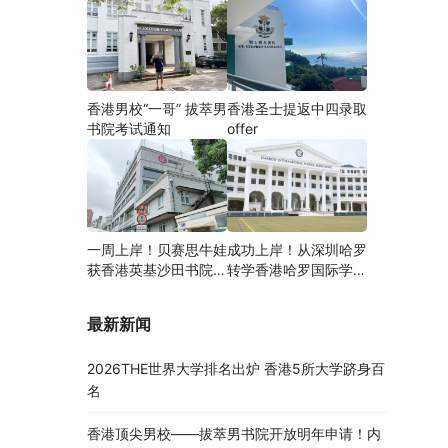
香港男校“一哥” 拔萃男
香港圣士提返中四录取
书院考试通知
offer
一周上岸！贝赛思牛娃
成功上岸！从深圳哈罗
获香港英基沙田书院录
转学香港哈罗国际学
取，靠的竟是这个法宝
校，候补转正拿下
Offer！
最新新闻
2026THE世界大学排名出炉 香港5所大学跻身百
名
香港顶尖男校——拔萃男书院开放明年申请！内