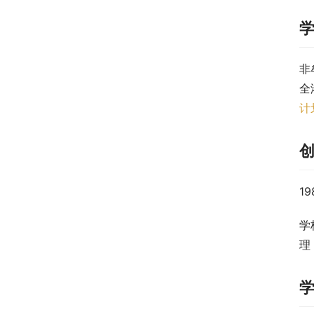
非
全
计
1
学
理