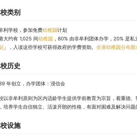
学校类别
牟利学校，参加免费
幼稚园
计划
港大约有 1,025 间
幼稚园
，80% 由非牟利团体办学，20% 是私
划
」，入读这些学校可获得政府的学费资助。
全港幼稚园分布图
创校历史
989 年创立，办学团体：浸信会
校以非牟利原则为区内适龄学生提供学前教育为宗旨，着重德、
，培养学生自信独立、活泼开朗的性格，有面对困难及解决问题
学校设施