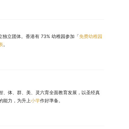
立独立团体。香港有 73% 幼稚园参加「
免费幼稚园
表
。
智、体、群、美、灵六育全面教育发展，以圣经真
的能力，为升上
小学
作好準备。