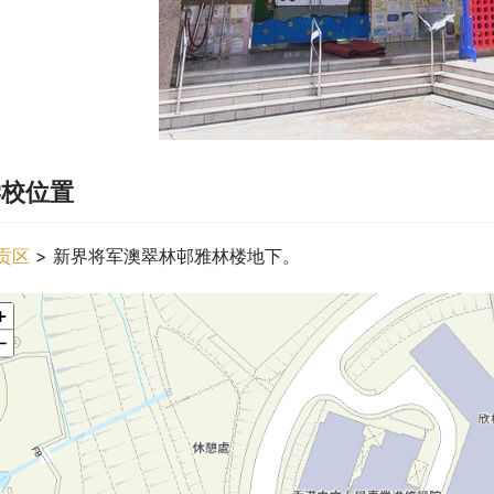
学校位置
贡区
 > 新界将军澳翠林邨雅林楼地下。