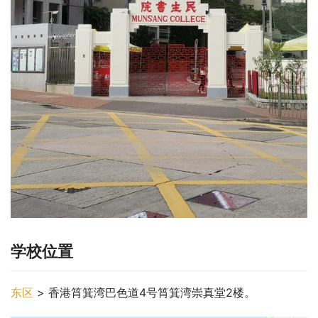
学校位置
东区
 > 香港筲箕湾巴色道4号筲箕湾崇真堂2楼。