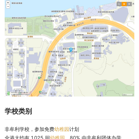
学校类别
非牟利学校，参加免费
幼稚园
计划
全港大约有 1,025 间
幼稚园
，80% 由非牟利团体办学，