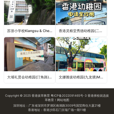
苏浙小学校Kiangsu & Chekiang Primary School（东区幼稚园）
香港灵粮堂秀德幼稚园(二校)Hong Kong Ling Liang Church Sau Tak Kindergarten (Campus 2)（深水埗区幼稚园）
大埔礼贤会幼稚园(汀角路)Tai Po Rhenish Church Kindergarten (Ting Kok Road)（大埔区幼稚园）
文娜雅拔幼稚园(九龙塘)Manhabit Kindergarten (Kowloon Tong)（九龙城区幼稚园）
Copyright © 2025
香港拔萃教育
粤ICP备2022091465号-3
香港择校
就选拔
萃教育！
网站地图
深圳地址：广东省深圳市罗湖区南湖路3009号国贸商住大厦21楼
香港地址：香港沙田石门京瑞广场一期11楼