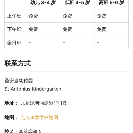
幼儿 3-4 岁
低班 4-5 岁
高班 5-6 岁
上午班
免费
免费
免费
下午班
免费
免费
免费
全日班
–
–
–
联系方式
圣安当幼稚园
St Antonius Kindergarten
地址
： 九龙观塘油塘道1号1楼
地图
： 
点击加载学校地图
校监
：李笑容修女