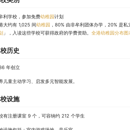
牟利学校，参加免费
幼稚园
计划
港大约有 1,025 间
幼稚园
，80% 由非牟利团体办学，20% 是私
划
」，入读这些学校可获得政府的学费资助。
全港幼稚园分布图
创校历史
986 年创立
养儿童主动学习、启发多元智能发展。
学校设施
校有注册课室 9 个，可容纳约 212 个学生
他设施包括：室内游戏场地、音乐室。