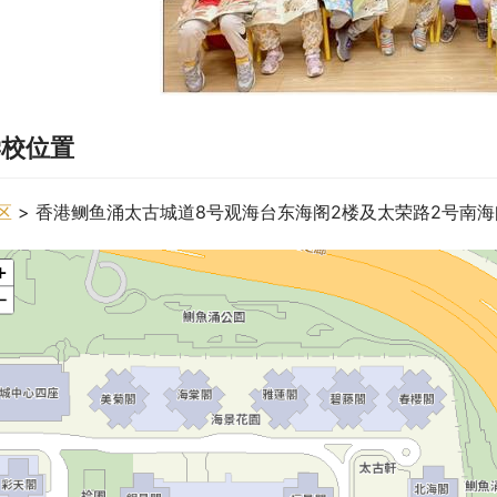
学校位置
区
 > 香港鲗鱼涌太古城道8号观海台东海阁2楼及太荣路2号南