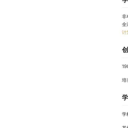
非
全
计
1
培
学
其