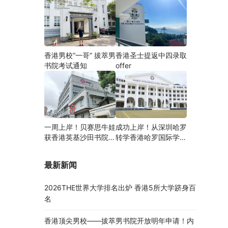
香港男校“一哥” 拔萃男
香港圣士提返中四录取
书院考试通知
offer
一周上岸！贝赛思牛娃
成功上岸！从深圳哈罗
获香港英基沙田书院录
转学香港哈罗国际学
取，靠的竟是这个法宝
校，候补转正拿下
Offer！
最新新闻
2026THE世界大学排名出炉 香港5所大学跻身百
名
香港顶尖男校——拔萃男书院开放明年申请！内