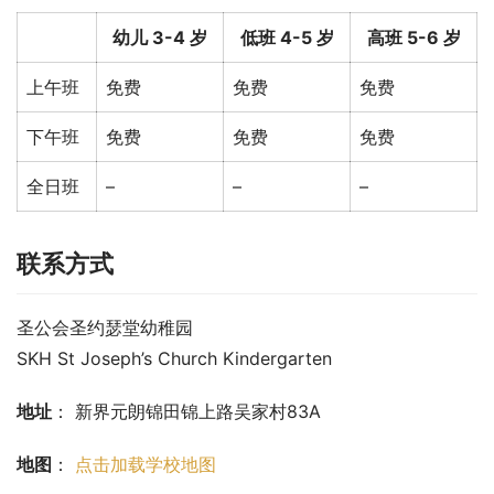
幼儿 3-4 岁
低班 4-5 岁
高班 5-6 岁
上午班
免费
免费
免费
下午班
免费
免费
免费
全日班
–
–
–
联系方式
圣公会圣约瑟堂幼稚园
SKH St Joseph’s Church Kindergarten
地址
： 新界元朗锦田锦上路吴家村83A
地图
： 
点击加载学校地图