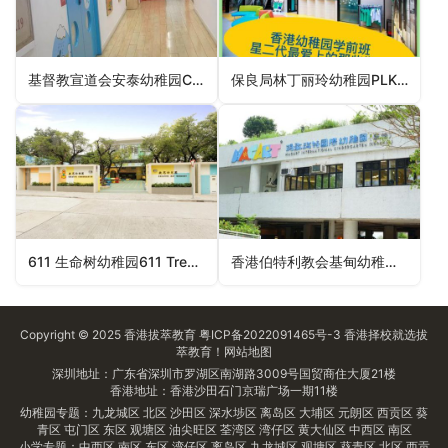
基督教宣道会安泰幼稚园C&MA On Tai Kindergarten（观塘区幼稚园）
保良局林丁丽玲幼稚园PLK Lam Ting Lai Ling Kindergarten（九龙城区幼稚园）
611 生命树幼稚园611 Tree of Life Kindergarten（荃湾区幼稚园）
香港伯特利教会基甸幼稚园Hong Kong Bethel Church Gideon Kindergarten（黄大仙区幼稚园）
Copyright © 2025
香港拔萃教育
粤ICP备2022091465号-3
香港择校
就选拔
萃教育！
网站地图
深圳地址：广东省深圳市罗湖区南湖路3009号国贸商住大厦21楼
香港地址：香港沙田石门京瑞广场一期11楼
幼稚园专题：
九龙城区
北区
沙田区
深水埗区
离岛区
大埔区
元朗区
西贡区
葵
青区
屯门区
东区
观塘区
油尖旺区
荃湾区
湾仔区
黄大仙区
中西区
南区
小学专题：
中西区
南区
东区
湾仔区
离岛区
九龙城区
观塘区
葵青区
北区
西贡