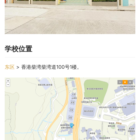
学校位置
东区
 > 香港柴湾柴湾道100号1楼。