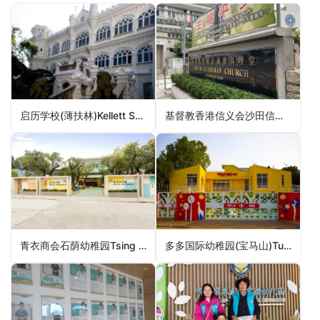
启历学校(薄扶林)Kellett School (Pok Fu Lam Campus)（南区幼稚园）
基督教香港信义会沙田信义幼稚园ELCHK Shatin Lutheran Kindergarten（沙田区幼稚园）
青衣商会石荫幼稚园Tsing Yi Trade Association Shek Yam Kindergarten（葵青区幼稚园）
多多国际幼稚园(宝马山)Tutor Time International Kindergarten (Braemar Hill)（东区幼稚园）