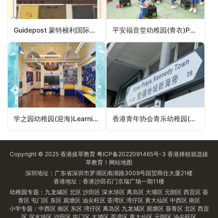
Guidepost 蒙特梭利国际幼稚园(清水湾)Guidepost Montessori International Kindergarten (Clearwater Bay)（西贡区幼稚园）
平安福音堂幼稚园(青衣)Peace Evangelical Centre Kindergarten (Tsing Yi)（葵青区幼稚园）
学之园幼稚园(迎海)Learning Habitat Kindergarten (Double Cove)（沙田区幼稚园）
香港青年协会青乐幼稚园(油麻地)HKFYG Ching Lok Kindergarten (Yaumatei)（油尖旺区幼稚园）
Copyright © 2025
香港拔萃教育
粤ICP备2022091465号-3
香港择校
就选拔
萃教育！
网站地图
深圳地址：广东省深圳市罗湖区南湖路3009号国贸商住大厦21楼
香港地址：香港沙田石门京瑞广场一期11楼
幼稚园专题：
九龙城区
北区
沙田区
深水埗区
离岛区
大埔区
元朗区
西贡区
葵
青区
屯门区
东区
观塘区
油尖旺区
荃湾区
湾仔区
黄大仙区
中西区
南区
小学专题：
中西区
南区
东区
湾仔区
离岛区
九龙城区
观塘区
葵青区
北区
西贡
区
深水埗区
沙田区
屯门区
大埔区
荃湾区
黄大仙区
元朗区
油尖旺区