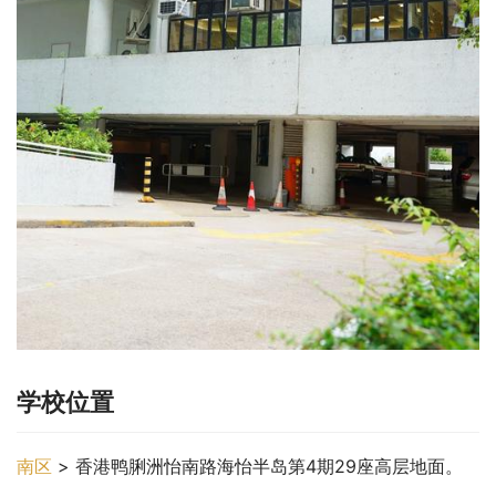
学校位置
南区
 > 香港鸭脷洲怡南路海怡半岛第4期29座高层地面。