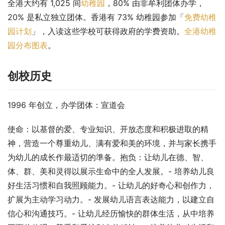
全港大约有 1,025 间
幼稚园
，80% 由非牟利团体办学，
20% 是私立独立团体。香港有 73% 幼稚园参加「
免费幼稚
园计划
」，入读这些学校可获得政府的学费资助。
全港幼稚
园分布图表
。
创校历史
1996 年创立，办学团体：宣道会
使命：以基督的爱、专业知识、开放态度和积极进取的精
神，营造一个尊重幼儿、满有爱和美的环境，并与家长携手
为幼儿的成长作最适切的準备。抱负：让幼儿在德、智、
体、群、美和灵得以展示生命中的全人发展。- 培养幼儿良
好生活习惯和自我照顾能力。- 让幼儿的好奇心和创作力，
扩展为主动学习动力。- 发展幼儿语言表达能力，以建立自
信心和沟通技巧。- 让幼儿经历愉快的群体生活，从中培养