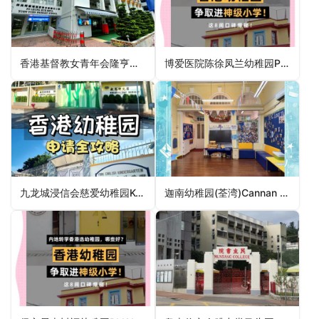
香港基督教女青年会隆亨幼儿学校HKYWCA Lung Hang Nursery School（沙田区幼稚园）
博爱医院陈徐凤兰幼稚园POH Chan Hsu Fong Lam Kindergarten（观塘区幼稚园）
九龙城浸信会慈爱幼稚园Kowloon City Baptist Church Tsz Oi Kindergarten（幼稚园）
迦南幼稚园(荃湾)Cannan Kindergarten (Tsuen Wan)（荃湾区幼稚园）