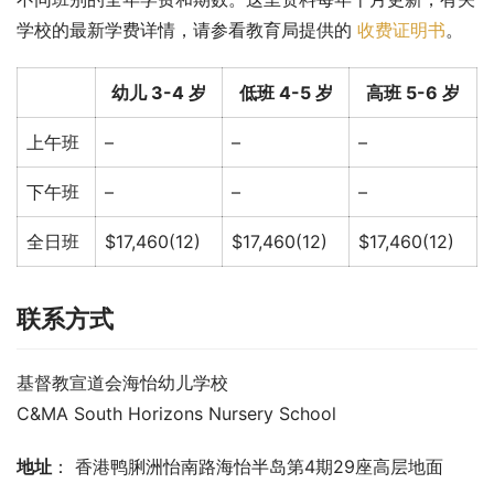
学校的最新学费详情，请参看教育局提供的 
收费证明书
。
幼儿 3-4 岁
低班 4-5 岁
高班 5-6 岁
上午班
–
–
–
下午班
–
–
–
全日班
$17,460(12)
$17,460(12)
$17,460(12)
联系方式
基督教宣道会海怡幼儿学校
C&MA South Horizons Nursery School
地址
： 香港鸭脷洲怡南路海怡半岛第4期29座高层地面