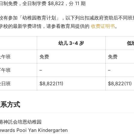
日制免费，全日制学费 $8,822，分 11 期
校有参加「幼稚园教育计划」，以下列出扣减政府资助后不同班
学校的最新学费详情，请参看教育局提供的 
收费证明书
。
幼儿 3-4 岁
低班
上午班
免费
免费
下午班
–
–
全日班
$8,822(11)
$8,822(11)
联系方式
港神託会培恩幼稚园
ewards Pooi Yan Kindergarten