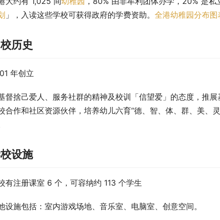
港大约有 1,025 间
幼稚园
，80% 由非牟利团体办学，20% 是私
划
」，入读这些学校可获得政府的学费资助。
全港幼稚园分布图
创校历史
001 年创立
基督捨己爱人、服务社群的精神及校训「信望爱」的态度，推展
校合作和社区资源伙伴，培养幼儿六育“德、智、体、群、美、灵
。
学校设施
校有注册课室 6 个，可容纳约 113 个学生
他设施包括：室内游戏场地、音乐室、电脑室、创意空间。