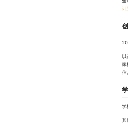
全
计
2
以
家
信
学
其