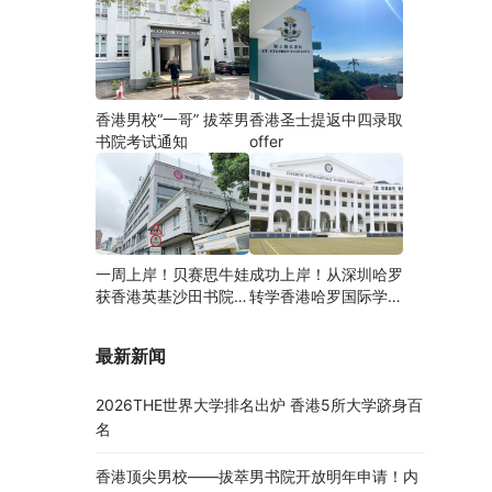
香港男校“一哥” 拔萃男
香港圣士提返中四录取
书院考试通知
offer
一周上岸！贝赛思牛娃
成功上岸！从深圳哈罗
获香港英基沙田书院录
转学香港哈罗国际学
取，靠的竟是这个法宝
校，候补转正拿下
Offer！
最新新闻
2026THE世界大学排名出炉 香港5所大学跻身百
名
香港顶尖男校——拔萃男书院开放明年申请！内