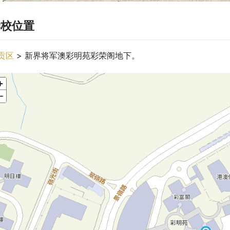
学校位置
贡区
 > 新界将军澳彩明苑彩荣阁地下。