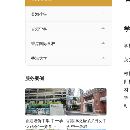
香港小学
香港中学
香港国际学校
学
香港大学
英
根
服务案例
师
材
等
动
香港培侨中学 中一学
香港神校圣保罗男女中
位+宿位一并拿下
学 中一录取