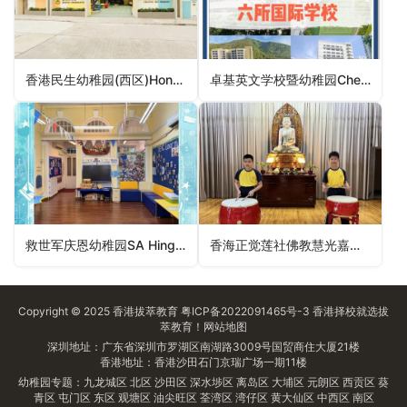
香港民生幼稚园(西区)Hong Kong Man Sang Kindergarten (Western District)（中西区幼稚园）
卓基英文学校暨幼稚园Cherish English School & Kindergarten（中西区幼稚园）
救世军庆恩幼稚园SA Hing Yan Kindergarten（西贡区幼稚园）
香海正觉莲社佛教慧光嘉福幼稚园HHCKLA Buddhist Wai Kwong Ka Fuk Kindergarten（北区幼稚园）
Copyright © 2025
香港拔萃教育
粤ICP备2022091465号-3
香港择校
就选拔
萃教育！
网站地图
深圳地址：广东省深圳市罗湖区南湖路3009号国贸商住大厦21楼
香港地址：香港沙田石门京瑞广场一期11楼
幼稚园专题：
九龙城区
北区
沙田区
深水埗区
离岛区
大埔区
元朗区
西贡区
葵
青区
屯门区
东区
观塘区
油尖旺区
荃湾区
湾仔区
黄大仙区
中西区
南区