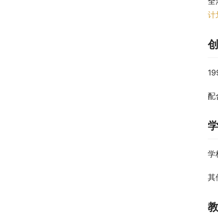
全
计
1
配
学
其