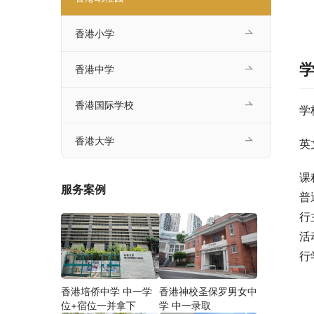
香港小学
香港中学
香港国际学校
学
香港大学
英
课
服务案例
普
行
活
行
香港培侨中学 中一学
香港神校圣保罗男女中
位+宿位一并拿下
学 中一录取