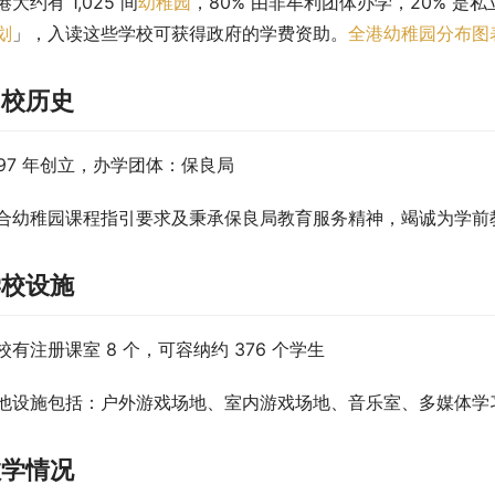
港大约有 1,025 间
幼稚园
，80% 由非牟利团体办学，20% 是私
划
」，入读这些学校可获得政府的学费资助。
全港幼稚园分布图
创校历史
997 年创立，办学团体：保良局
合幼稚园课程指引要求及秉承保良局教育服务精神，竭诚为学前
学校设施
校有注册课室 8 个，可容纳约 376 个学生
他设施包括：户外游戏场地、室内游戏场地、音乐室、多媒体学
教学情况