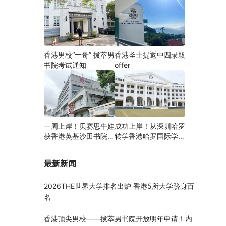
香港男校“一哥” 拔萃男
香港圣士提返中四录取
书院考试通知
offer
一周上岸！贝赛思牛娃
成功上岸！从深圳哈罗
获香港英基沙田书院录
转学香港哈罗国际学
取，靠的竟是这个法宝
校，候补转正拿下
Offer！
最新新闻
2026THE世界大学排名出炉 香港5所大学跻身百
名
香港顶尖男校——拔萃男书院开放明年申请！内