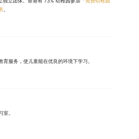
立独立团体。香港有 73% 幼稚园参加「
免费幼稚园
表
。
教育服务，使儿童能在优良的环境下学习。
习室。