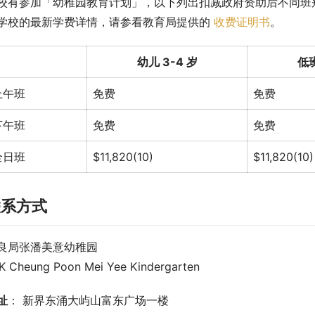
校有参加「幼稚园教育计划」，以下列出扣减政府资助后不同班
学校的最新学费详情，请参看教育局提供的 
收费证明书
。
幼儿 3-4 岁
低班
上午班
免费
免费
下午班
免费
免费
全日班
$11,820(10)
$11,820(10)
联系方式
良局张潘美意幼稚园
K Cheung Poon Mei Yee Kindergarten
址
： 新界东涌大屿山富东广场一楼