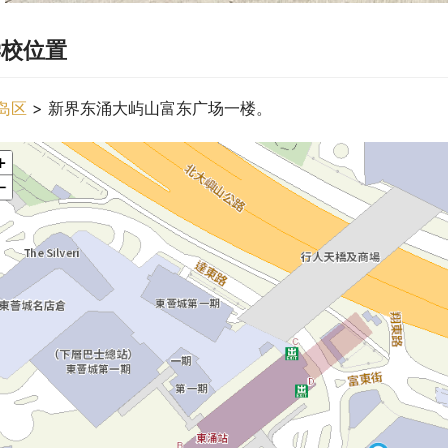
学校位置
岛区
 > 新界东涌大屿山富东广场一楼。