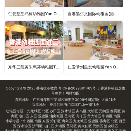
仁爱堂彭鸿樟幼稚园Yan Oi Tong Pang Hung Cheung Kindergarten（葵青区幼稚园）
香港墨尔文国际幼稚园(港岛西)Malvern College Pre-School Hong Kong (Island West)（中西区幼稚园）
东华三院黄朱惠芬幼稚园TWGHs Wong Chu Wai Fun Kindergarten（元朗区幼稚园）
仁爱堂刘皇发幼稚园Yan Oi Tong Lau Wong Fat Kindergarten（屯门区幼稚园）
Copyright © 2025
香港拔萃教育
粤ICP备2022091465号-3
香港择校
就选拔
萃教育！
网站地图
深圳地址：广东省深圳市罗湖区南湖路3009号国贸商住大厦21楼
香港地址：香港沙田石门京瑞广场一期11楼
幼稚园专题：
九龙城区
北区
沙田区
深水埗区
离岛区
大埔区
元朗区
西贡区
葵
青区
屯门区
东区
观塘区
油尖旺区
荃湾区
湾仔区
黄大仙区
中西区
南区
小学专题：
中西区
南区
东区
湾仔区
离岛区
九龙城区
观塘区
葵青区
北区
西贡
区
深水埗区
沙田区
屯门区
大埔区
荃湾区
黄大仙区
元朗区
油尖旺区
中学专题：
中西区
南区
东区
湾仔区
沙田区
元朗区
观塘区
西贡区
离岛区
葵青