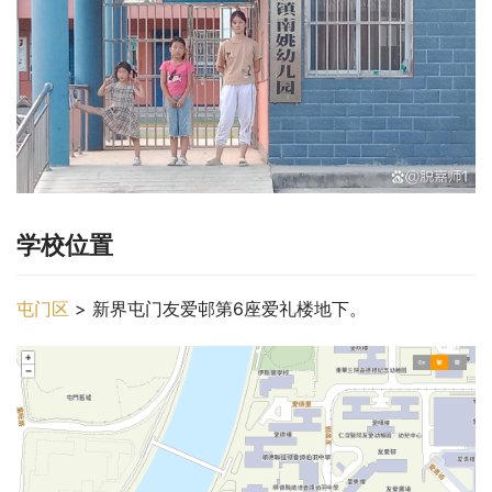
学校位置
屯门区
 > 新界屯门友爱邨第6座爱礼楼地下。