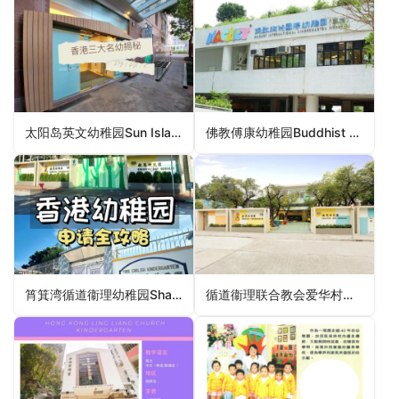
太阳岛英文幼稚园Sun Island English Kindergarten（九龙城区幼稚园）
佛教傅康幼稚园Buddhist Foo Hong Kindergarten（黄大仙区幼稚园）
筲箕湾循道衞理幼稚园Shau Kei Wan Methodist Kindergarten（东区幼稚园）
循道衞理联合教会爱华村堂幼稚园Epworth Village Methodist Church Kindergarten（东区幼稚园）