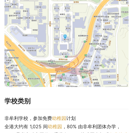
学校类别
非牟利学校，参加免费
幼稚园
计划
全港大约有 1,025 间
幼稚园
，80% 由非牟利团体办学，