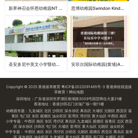
新界神召会怀恩幼稚园NT Assembly of God Church Wai Yan Kindergarten（元朗区幼稚园）
思博幼稚园Swindon Kindergarten（荃湾区幼稚园）
圣安多尼中英文小学暨幼稚园St Anthony’s Anglo-Chinese Primary School and Kindergarten（中西区幼稚园）
安菲尔国际幼稚园(黄埔)Anfield International Kindergarten (Whampoa Campus)（九龙城区幼稚园）
Copyright © 2025
香港拔萃教育
粤ICP备2022091465号-3
香港择校
就选拔
萃教育！
网站地图
深圳地址：广东省深圳市罗湖区南湖路3009号国贸商住大厦21楼
香港地址：香港沙田石门京瑞广场一期11楼
幼稚园专题：
九龙城区
北区
沙田区
深水埗区
离岛区
大埔区
元朗区
西贡区
葵
青区
屯门区
东区
观塘区
油尖旺区
荃湾区
湾仔区
黄大仙区
中西区
南区
小学专题：
中西区
南区
东区
湾仔区
离岛区
九龙城区
观塘区
葵青区
北区
西贡
区
深水埗区
沙田区
屯门区
大埔区
荃湾区
黄大仙区
元朗区
油尖旺区
中学专题：
中西区
南区
东区
湾仔区
沙田区
元朗区
观塘区
西贡区
离岛区
葵青
区
深水埗区
油尖旺区
九龙城区
黄大仙区
荃湾区
屯门区
大埔区
北区