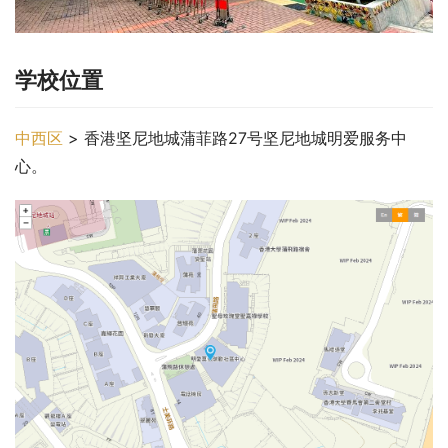
学校位置
中西区
 > 香港坚尼地城蒲菲路27号坚尼地城明爱服务中
心。