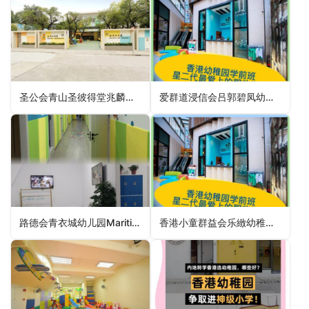
圣公会青山圣彼得堂兆麟苑幼稚园SKH St Peter’s Church Castle Peak Siu Lun Court Kindergarten（屯门区幼稚园）
爱群道浸信会吕郭碧凤幼稚园Oi Kwan Rd Baptist Church Lui Kwok Pat Fong Kindergarten（湾仔区幼稚园）
路德会青衣城幼儿园Maritime Square Lutheran Day Nursery（葵青区幼稚园）
香港小童群益会乐緻幼稚园(九龙湾)BGCAHK Cheerland Kindergarten (Kowloon Bay)（观塘区幼稚园）