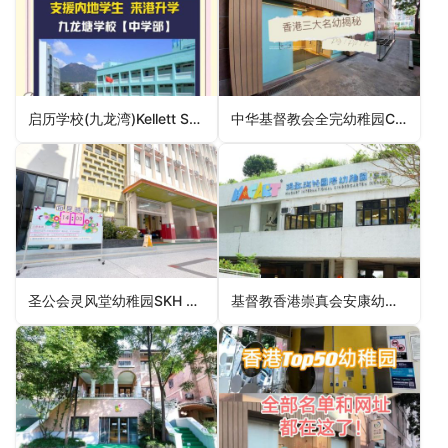
启历学校(九龙湾)Kellett School (Kowloon Bay campus)（观塘区幼稚园）
中华基督教会全完幼稚园CCC Chuen Yuen Kindergarten（葵青区幼稚园）
圣公会灵风堂幼稚园SKH Holy Spirit Church Kindergarten（沙田区幼稚园）
基督教香港崇真会安康幼儿学校(顺宁道)Tsung Tsin Mission of HK On Hong Nursery School (Shun Ning)（深水埗区幼稚园）