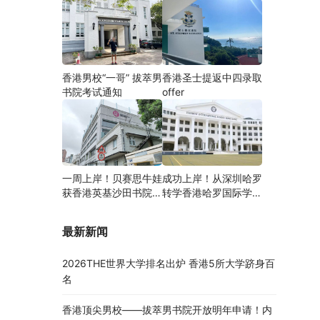
香港男校“一哥” 拔萃男
香港圣士提返中四录取
书院考试通知
offer
一周上岸！贝赛思牛娃
成功上岸！从深圳哈罗
获香港英基沙田书院录
转学香港哈罗国际学
取，靠的竟是这个法宝
校，候补转正拿下
Offer！
最新新闻
2026THE世界大学排名出炉 香港5所大学跻身百
名
香港顶尖男校——拔萃男书院开放明年申请！内