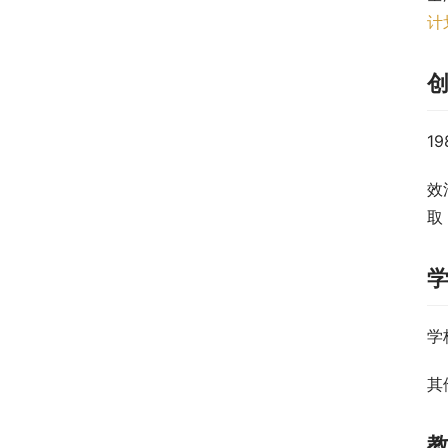
计
1
效
取
学
其