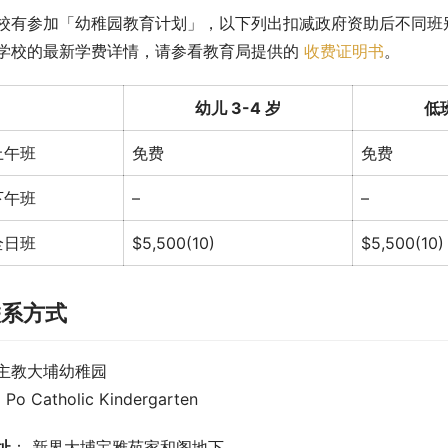
校有参加「幼稚园教育计划」，以下列出扣减政府资助后不同班
学校的最新学费详情，请参看教育局提供的 
收费证明书
。
幼儿 3-4 岁
低班
上午班
免费
免费
下午班
–
–
全日班
$5,500(10)
$5,500(10)
联系方式
主教大埔幼稚园
i Po Catholic Kindergarten
址
： 新界大埔宝雅苑家和阁地下