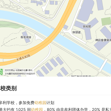
学校类别
牟利学校，参加免费
幼稚园
计划
港大约有 1,025 间
幼稚园
，80% 由非牟利团体办学，20% 是私