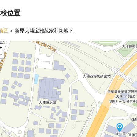
学校位置
埔区
 > 新界大埔宝雅苑家和阁地下。