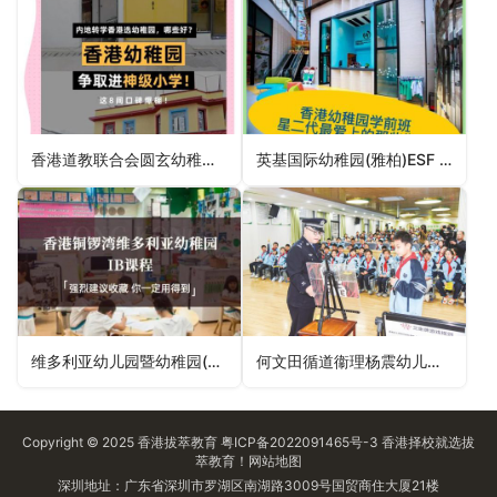
香港道教联合会圆玄幼稚园(天逸邨)HKTA Yuen Yuen Kindergarten (Tin Yat Estate)（元朗区幼稚园）
英基国际幼稚园(雅柏)ESF International Kindergarten (Abacus)（西贡区幼稚园）
维多利亚幼儿园暨幼稚园(下康怡)Victoria Kindergarten – Lower Kornhill（东区幼稚园）
何文田循道衞理杨震幼儿学校Homantin Yang Memorial Methodist Pre-School（九龙城区幼稚园）
Copyright © 2025
香港拔萃教育
粤ICP备2022091465号-3
香港择校
就选拔
萃教育！
网站地图
深圳地址：广东省深圳市罗湖区南湖路3009号国贸商住大厦21楼