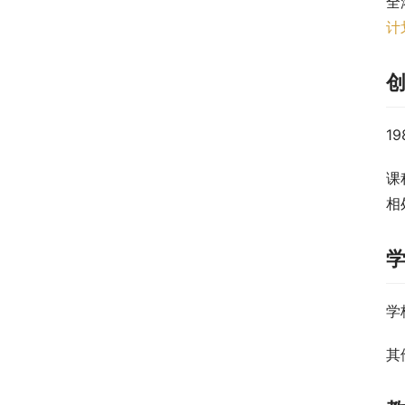
全
计
1
课
相
学
其