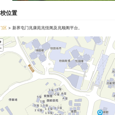
学校位置
门区
 > 新界屯门兆康苑兆恆阁及兆顺阁平台。