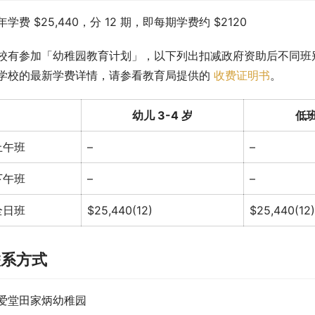
年学费 $25,440，分 12 期，即每期学费约 $2120
校有参加「幼稚园教育计划」，以下列出扣减政府资助后不同班
学校的最新学费详情，请参看教育局提供的 
收费证明书
。
幼儿 3-4 岁
低班
上午班
–
–
下午班
–
–
全日班
$25,440(12)
$25,440(12)
联系方式
爱堂田家炳幼稚园