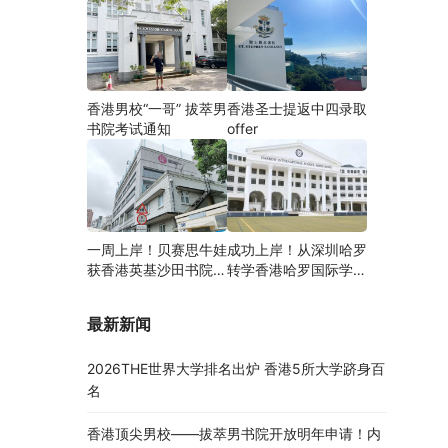
香港男校“一哥” 拔萃男
香港圣士提返中四录取
书院考试通知
offer
一周上岸！贝赛思牛娃
成功上岸！从深圳哈罗
获香港英基沙田书院录
转学香港哈罗国际学
取，靠的竟是这个法宝
校，候补转正拿下
Offer！
最新新闻
2026THE世界大学排名出炉 香港5所大学跻身百
名
香港顶尖男校——拔萃男书院开放明年申请！内