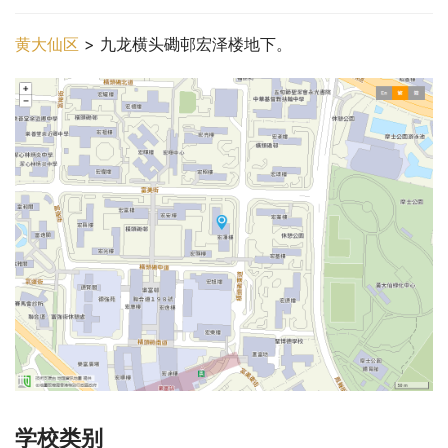
黄大仙区
 > 九龙横头磡邨宏泽楼地下。
学校类别