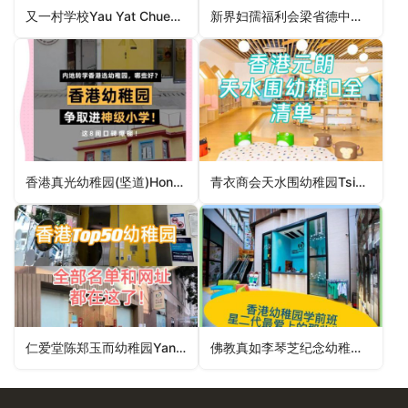
又一村学校Yau Yat Chuen School（深水埗区幼稚园）
新界妇孺福利会梁省德中英文幼稚园暨幼儿学校NTW & JWA Leung Sing Tak Anglo-Chinese Kindergarten and Nursery School（西贡区幼稚园）
香港真光幼稚园(坚道)Hong Kong True Light Kindergarten (Caine Road)（中西区幼稚园）
青衣商会天水围幼稚园Tsing Yi Trade Association Tin Shui Wai Kindergarten（元朗区幼稚园）
仁爱堂陈郑玉而幼稚园Yan Oi Tong Chan Cheng Yuk Yee Kindergarten（油尖旺区幼稚园）
佛教真如李琴芝纪念幼稚园Buddhist Chun Yue Lee Kam Zi Memorial Kindergarten（离岛区幼稚园）