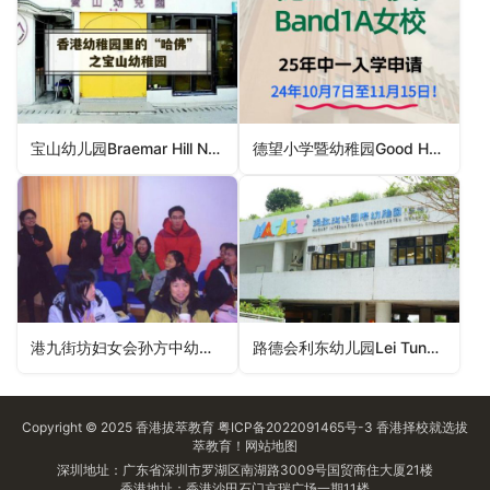
宝山幼儿园Braemar Hill Nursery School（湾仔区幼稚园）
德望小学暨幼稚园Good Hope Primary School Cum Kindergarten（黄大仙区幼稚园）
港九街坊妇女会孙方中幼稚园(穗禾苑)HK&KKWA Sun Fong Chung Kindergarten (Sui Wo Court)（沙田区幼稚园）
路德会利东幼儿园Lei Tung Lutheran Day Nursery（南区幼稚园）
Copyright © 2025
香港拔萃教育
粤ICP备2022091465号-3
香港择校
就选拔
萃教育！
网站地图
深圳地址：广东省深圳市罗湖区南湖路3009号国贸商住大厦21楼
香港地址：香港沙田石门京瑞广场一期11楼